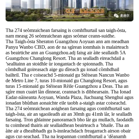
Tha 274 seòmraichean farsaing is comhfhurtail san taigh-òsta,
nam measg 26 seòmraichean agus seòmar ceann-suidhe.
Tha Taigh-òsta Sheraton Guangzhou Aoyuan ann am meadhan
Panyu Wanbo CBD, aon de na sgìrean ionmhais is malairteach
as beairtiche ann an Guangzhou.adj faisg air àite seallaidh 5A
Guangzhou Changlong Resort. Tha an sealladh eireachdail a
’sealltainn an stoidhle ùr iongantach de spionnadh. Tha
còmhdhail goireasach aige gu dìreach gu ionad còmhdhail
bailteil. Tha e coiseachd 5-mionaid gu Stèisean Nancun Wanbo
de Metro Line 7, turas 10-mionaid gu Changlong Resort, agus
turas 15-mionaid gu Stèisean Rèile Guangzhou a Deas. Tha an
sgìre mun cuairt làn dìnnear, ceannach is dibhearsain. Tha Ionad
Eadar-nàiseanta Aoyuan, Wanda Plaza, Jiachuang Shenghui agus
ionadan bhùthan aonaichte eile taobh a-staigh astar coiseachd.
Tha 274 seòmraichean aoighean farsaing agus comhfhurtail san
taigh-òsta, air an sgaoileadh air an 30mh gu 41mh làr, le sealladh
farsaing. Tron ghlainne panoramach bho làr gu mullach, faodaidh
tu coimhead thairis air seallaidhean beairteach a ’bhaile. Tha an
àite air a dhealbhadh gu h-innleachdach freagarrach airson obair
agus cur-seachad. Tha na leapannan comhfhurtail a ’dèanamh