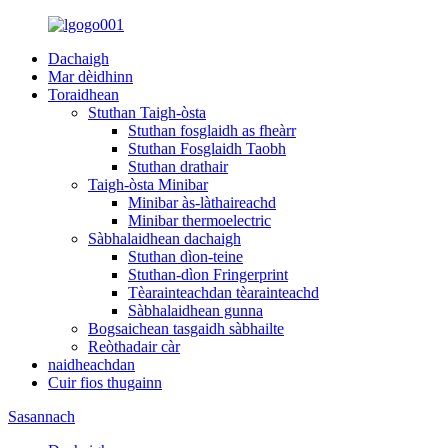
Dachaigh
Mar dèidhinn
Toraidhean
Stuthan Taigh-òsta
Stuthan fosglaidh as fheàrr
Stuthan Fosglaidh Taobh
Stuthan drathair
Taigh-òsta Minibar
Minibar às-làthaireachd
Minibar thermoelectric
Sàbhalaidhean dachaigh
Stuthan dìon-teine
Stuthan-dìon Fringerprint
Tèarainteachdan tèarainteachd
Sàbhalaidhean gunna
Bogsaichean tasgaidh sàbhailte
Reòthadair càr
naidheachdan
Cuir fios thugainn
Sasannach