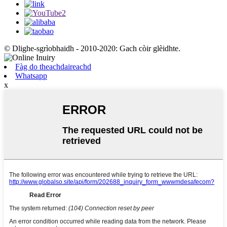
© Dlighe-sgrìobhaidh - 2010-2020: Gach còir glèidhte.
Fàg do theachdaireachd
Whatsapp
x