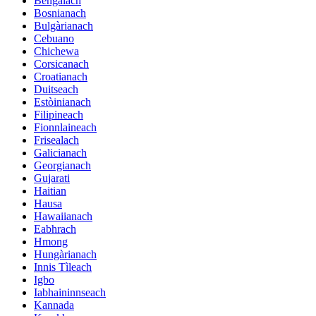
Bengàlach
Bosnianach
Bulgàrianach
Cebuano
Chichewa
Corsicanach
Croatianach
Duitseach
Estòinianach
Filipineach
Fionnlaineach
Frisealach
Galicianach
Georgianach
Gujarati
Haitian
Hausa
Hawaiianach
Eabhrach
Hmong
Hungàrianach
Innis Tìleach
Igbo
Iabhaininnseach
Kannada