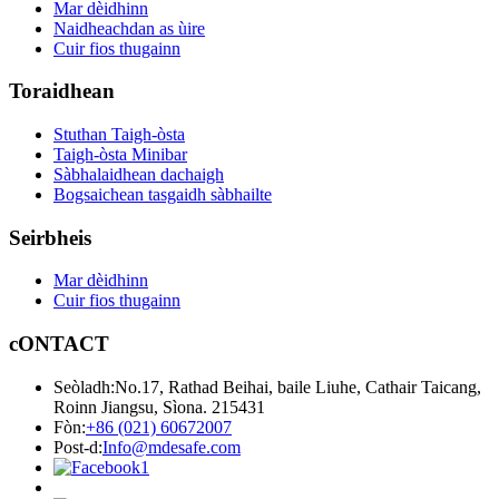
Mar dèidhinn
Naidheachdan as ùire
Cuir fios thugainn
Toraidhean
Stuthan Taigh-òsta
Taigh-òsta Minibar
Sàbhalaidhean dachaigh
Bogsaichean tasgaidh sàbhailte
Seirbheis
Mar dèidhinn
Cuir fios thugainn
cONTACT
Seòladh:
No.17, Rathad Beihai, baile Liuhe, Cathair Taicang,
Roinn Jiangsu, Sìona. 215431
Fòn:
+86 (021) 60672007
Post-d:
Info@mdesafe.com