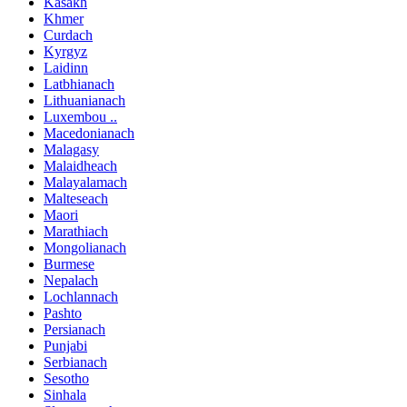
Kasakh
Khmer
Curdach
Kyrgyz
Laidinn
Latbhianach
Lithuanianach
Luxembou ..
Macedonianach
Malagasy
Malaidheach
Malayalamach
Malteseach
Maori
Marathiach
Mongolianach
Burmese
Nepalach
Lochlannach
Pashto
Persianach
Punjabi
Serbianach
Sesotho
Sinhala