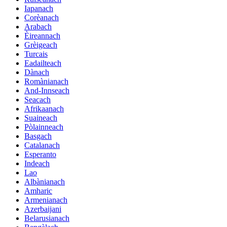
Iapanach
Corèanach
Arabach
Èireannach
Grèigeach
Turcais
Eadailteach
Dànach
Romànianach
And-Innseach
Seacach
Afrikaanach
Suaineach
Pòlainneach
Basgach
Catalanach
Esperanto
Indeach
Lao
Albànianach
Amharic
Armenianach
Azerbaijani
Belarusianach