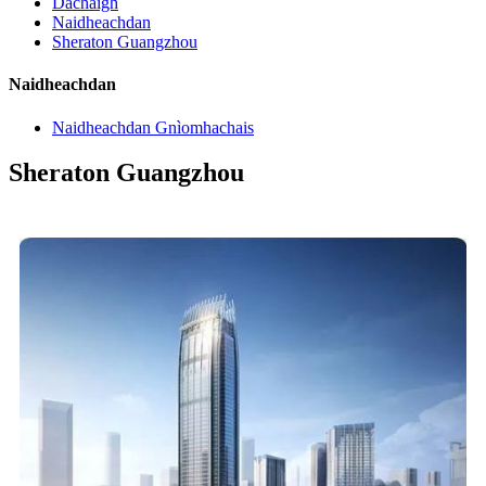
Dachaigh
Naidheachdan
Sheraton Guangzhou
Naidheachdan
Naidheachdan Gnìomhachais
Sheraton Guangzhou