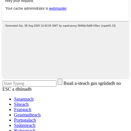
Buail a-steach gus sgrùdadh no
ESC a dhùnadh
Sasannach
Sìneach
Frangach
Gearmailteach
Portugalach
Spàinneach
Ruiseanach