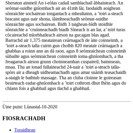
Sheraton ainmeil An t-eòlas cadail samhlachail àbhaisteach. An
seòmar-suidhe gnìomhach air an 41mh làr, faodaidh aoighean
sònraichte sochairean iongantach a mhealtainn, a ’toirt a-steach
bracaist agus uair shona, làimhseachadh seòmar-suidhe
sònraichte agus sochairean. Bidh 3 taighean-bìdh stoidhle
sònraichte a ’cruinneachadh biadh Sìneach is an Iar, a’ toirt turas
còcaireachd mìorbhaileach airson na gucagan blas agad.
Barrachd air 1,375 meatairean ceàrnagach de àite coinneimh, a
’toirt a-steach talla cuirm gun cholbh 820 meatair ceàrnagach a
ghabhas a roinn ann an dà raon, agus 8 seòmraichean coinneimh
sùbailte agus seòmraichean coinneimh ioma-ghnìomhach, a tha
freagarrach airson grunn choinneamhan cuspaireil, bainnsean,
msaa. Tha an ionad fallaineachd 24-uair a ’toirt a-steach talla-
spòrs air a dheagh uidheamachadh agus amar snàmh teasachaidh
a-staigh le bathtub massage. Tha an cluba cloinne le goireasan
beairteach eadar-ghnìomhach a ’toirt cothrom dhut fhèin agus do
chlann fois a ghabhail agus tlachd a ghabhail.
Ùine puist: Lùnastal-10-2020
FIOSRACHADH
Toraidhean