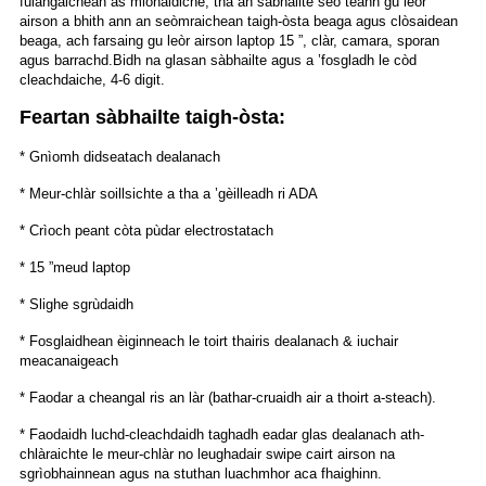
fulangaichean as mionaidiche, tha an sàbhailte seo teann gu leòr
airson a bhith ann an seòmraichean taigh-òsta beaga agus clòsaidean
beaga, ach farsaing gu leòr airson laptop 15 ”, clàr, camara, sporan
agus barrachd.
Bidh na glasan sàbhailte agus a ’fosgladh le còd
cleachdaiche, 4-6 digit.
Feartan sàbhailte taigh-òsta:
* Gnìomh didseatach dealanach
* Meur-chlàr soillsichte a tha a ’gèilleadh ri ADA
* Crìoch peant còta pùdar electrostatach
* 15 ”meud laptop
* Slighe sgrùdaidh
* Fosglaidhean èiginneach le toirt thairis dealanach & iuchair
meacanaigeach
* Faodar a cheangal ris an làr (bathar-cruaidh air a thoirt a-steach).
* Faodaidh luchd-cleachdaidh taghadh eadar glas dealanach ath-
chlàraichte le meur-chlàr no leughadair swipe cairt airson na
sgrìobhainnean agus na stuthan luachmhor aca fhaighinn.