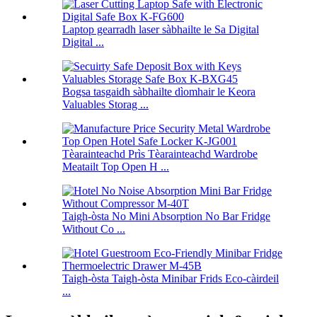
Laptop gearradh laser sàbhailte le Sa Digital
Digital ...
Bogsa tasgaidh sàbhailte dìomhair le Keora
Valuables Storag ...
Tèarainteachd Prìs Tèarainteachd Wardrobe
Meatailt Top Open H ...
Taigh-òsta No Mini Absorption No Bar Fridge
Without Co ...
Taigh-òsta Taigh-òsta Minibar Frids Eco-càirdeil
...