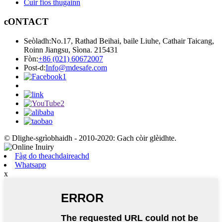
Cuir fios thugainn
cONTACT
Seòladh:
No.17, Rathad Beihai, baile Liuhe, Cathair Taicang,
Roinn Jiangsu, Sìona. 215431
Fòn:
+86 (021) 60672007
Post-d:
Info@mdesafe.com
© Dlighe-sgrìobhaidh - 2010-2020: Gach còir glèidhte.
Fàg do theachdaireachd
Whatsapp
x