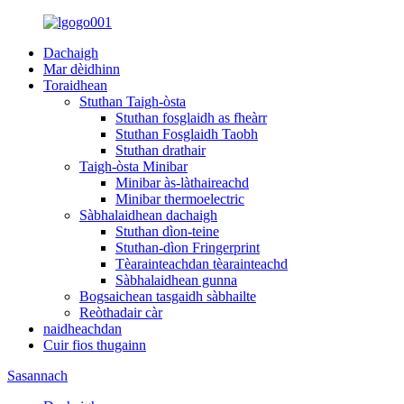
Dachaigh
Mar dèidhinn
Toraidhean
Stuthan Taigh-òsta
Stuthan fosglaidh as fheàrr
Stuthan Fosglaidh Taobh
Stuthan drathair
Taigh-òsta Minibar
Minibar às-làthaireachd
Minibar thermoelectric
Sàbhalaidhean dachaigh
Stuthan dìon-teine
Stuthan-dìon Fringerprint
Tèarainteachdan tèarainteachd
Sàbhalaidhean gunna
Bogsaichean tasgaidh sàbhailte
Reòthadair càr
naidheachdan
Cuir fios thugainn
Sasannach