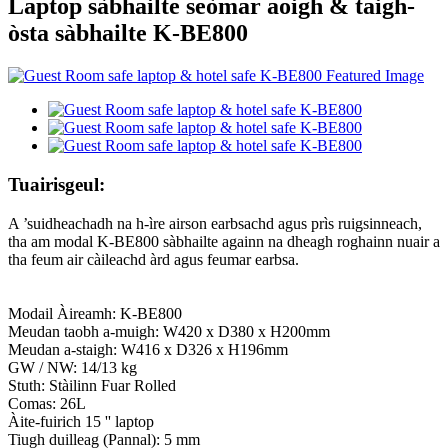
Laptop sàbhailte seòmar aoigh & taigh-
òsta sàbhailte K-BE800
Tuairisgeul:
A ’suidheachadh na h-ìre airson earbsachd agus prìs ruigsinneach,
tha am modal K-BE800 sàbhailte againn na dheagh roghainn nuair a
tha feum air càileachd àrd agus feumar earbsa.
Modail Àireamh: K-BE800
Meudan taobh a-muigh: W420 x D380 x H200mm
Meudan a-staigh: W416 x D326 x H196mm
GW / NW: 14/13 kg
Stuth: Stàilinn Fuar Rolled
Comas: 26L
Àite-fuirich 15 '' laptop
Tiugh duilleag (Pannal): 5 mm