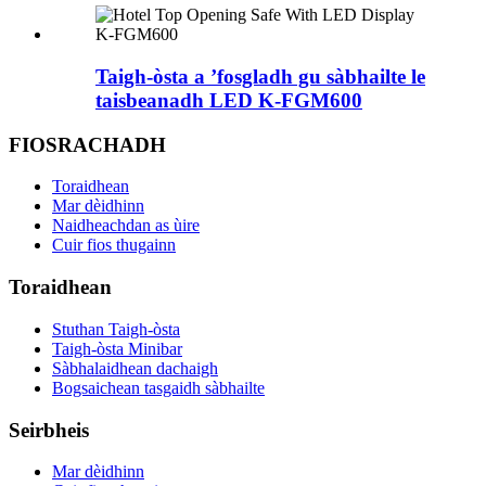
Taigh-òsta a ’fosgladh gu sàbhailte le
taisbeanadh LED K-FGM600
FIOSRACHADH
Toraidhean
Mar dèidhinn
Naidheachdan as ùire
Cuir fios thugainn
Toraidhean
Stuthan Taigh-òsta
Taigh-òsta Minibar
Sàbhalaidhean dachaigh
Bogsaichean tasgaidh sàbhailte
Seirbheis
Mar dèidhinn