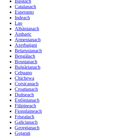
Basgach
Catalanach
Esperanto
Indeach
Lao
Albànianach
Amharic
Armenianach
Azerbaijani
Belarusianach
Bengàlach
Bosnianach
Bulgàrianach
Cebuano
Chichewa
Corsicanach
Croatianach
Duitseach
Estòinianach
Filipineach
Fionnlaineach
Frisealach
Galicianach
Georgianach
Gujarati