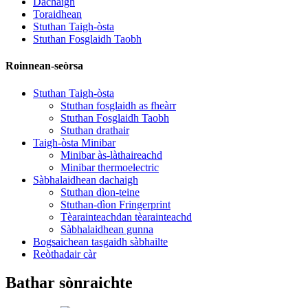
Dachaigh
Toraidhean
Stuthan Taigh-òsta
Stuthan Fosglaidh Taobh
Roinnean-seòrsa
Stuthan Taigh-òsta
Stuthan fosglaidh as fheàrr
Stuthan Fosglaidh Taobh
Stuthan drathair
Taigh-òsta Minibar
Minibar às-làthaireachd
Minibar thermoelectric
Sàbhalaidhean dachaigh
Stuthan dìon-teine
Stuthan-dìon Fringerprint
Tèarainteachdan tèarainteachd
Sàbhalaidhean gunna
Bogsaichean tasgaidh sàbhailte
Reòthadair càr
Bathar sònraichte