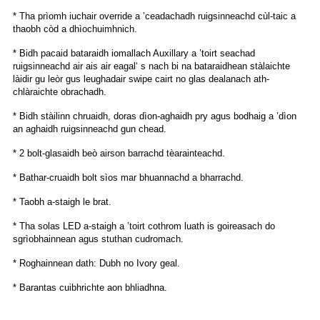
* Tha prìomh iuchair override a ’ceadachadh ruigsinneachd cùl-taic a
thaobh còd a dhìochuimhnich.
* Bidh pacaid bataraidh iomallach Auxillary a ’toirt seachad
ruigsinneachd air ais air eagal‘ s nach bi na bataraidhean stàlaichte
làidir gu leòr gus leughadair swipe cairt no glas dealanach ath-
chlàraichte obrachadh.
* Bidh stàilinn chruaidh, doras dìon-aghaidh pry agus bodhaig a ’dìon
an aghaidh ruigsinneachd gun chead.
* 2 bolt-glasaidh beò airson barrachd tèarainteachd.
* Bathar-cruaidh bolt sìos mar bhuannachd a bharrachd.
* Taobh a-staigh le brat.
* Tha solas LED a-staigh a ’toirt cothrom luath is goireasach do
sgrìobhainnean agus stuthan cudromach.
* Roghainnean dath: Dubh no Ivory geal.
* Barantas cuibhrichte aon bhliadhna.