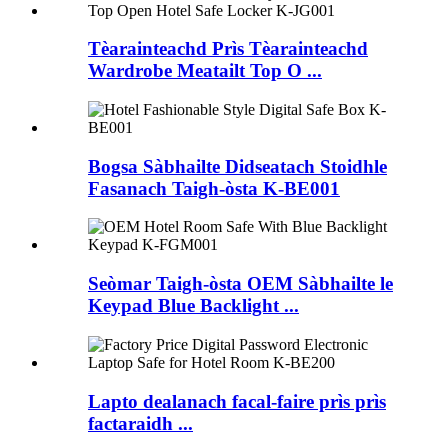
Tèarainteachd Prìs Tèarainteachd
Wardrobe Meatailt Top O ...
Bogsa Sàbhailte Didseatach Stoidhle
Fasanach Taigh-òsta K-BE001
Seòmar Taigh-òsta OEM Sàbhailte le
Keypad Blue Backlight ...
Lapto dealanach facal-faire prìs prìs
factaraidh ...