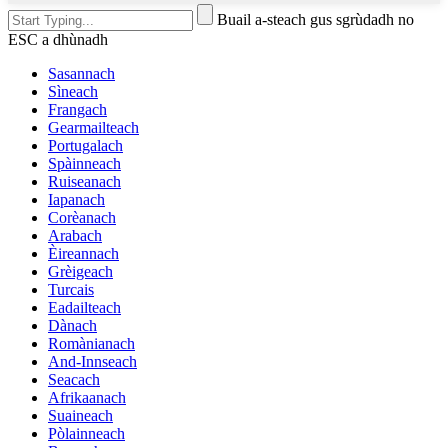
Buail a-steach gus sgrùdadh no
ESC a dhùnadh
Sasannach
Sìneach
Frangach
Gearmailteach
Portugalach
Spàinneach
Ruiseanach
Iapanach
Corèanach
Arabach
Èireannach
Grèigeach
Turcais
Eadailteach
Dànach
Romànianach
And-Innseach
Seacach
Afrikaanach
Suaineach
Pòlainneach