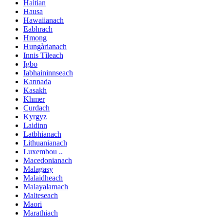
Haitian
Hausa
Hawaiianach
Eabhrach
Hmong
Hungàrianach
Innis Tìleach
Igbo
Iabhaininnseach
Kannada
Kasakh
Khmer
Curdach
Kyrgyz
Laidinn
Latbhianach
Lithuanianach
Luxembou ..
Macedonianach
Malagasy
Malaidheach
Malayalamach
Malteseach
Maori
Marathiach