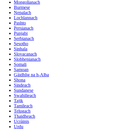
Mongolianach
Burmese
Nepalach
Lochlannach
Pashto
Persianach
Punjabi
Serbianach
Sesotho
Sinhala
Slovacanach
Slobhenianach
Somali
Samoan
Gàidhlig na h-Alba
Shona
Sindeach
Sundanese
Swahilieach
Tajik
Tamileach
Telugach
Thaidheach
Ucràinis
Urdu