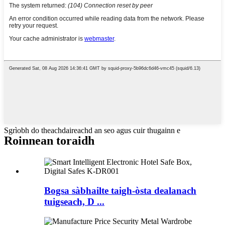
Sgrìobh do theachdaireachd an seo agus cuir thugainn e
Roinnean toraidh
Bogsa sàbhailte taigh-òsta dealanach
tuigseach, D ...