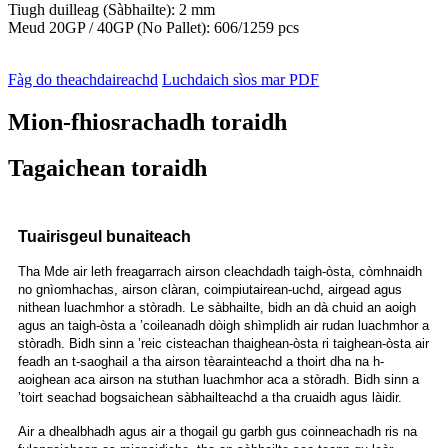
Tiugh duilleag (Sàbhailte): 2 mm
Meud 20GP / 40GP (No Pallet): 606/1259 pcs
Fàg do theachdaireachd
Luchdaich sìos mar PDF
Mion-fhiosrachadh toraidh
Tagaichean toraidh
Tuairisgeul bunaiteach
Tha Mde air leth freagarrach airson cleachdadh taigh-òsta, còmhnaidh
no gnìomhachas, airson clàran, coimpiutairean-uchd, airgead agus
nithean luachmhor a stòradh. Le sàbhailte, bidh an dà chuid an aoigh
agus an taigh-òsta a ’coileanadh dòigh shìmplidh air rudan luachmhor a
stòradh. Bidh sinn a ’reic cisteachan thaighean-òsta ri taighean-òsta air
feadh an t-saoghail a tha airson tèarainteachd a thoirt dha na h-
aoighean aca airson na stuthan luachmhor aca a stòradh. Bidh sinn a
’toirt seachad bogsaichean sàbhailteachd a tha cruaidh agus làidir.
Air a dhealbhadh agus air a thogail gu garbh gus coinneachadh ris na