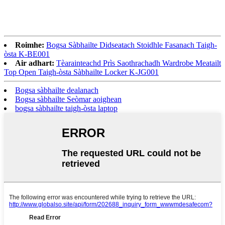
Roimhe:
Bogsa Sàbhailte Didseatach Stoidhle Fasanach Taigh-
òsta K-BE001
Air adhart:
Tèarainteachd Prìs Saothrachadh Wardrobe Meatailt
Top Open Taigh-òsta Sàbhailte Locker K-JG001
Bogsa sàbhailte dealanach
Bogsa sàbhailte Seòmar aoighean
bogsa sàbhailte taigh-òsta laptop