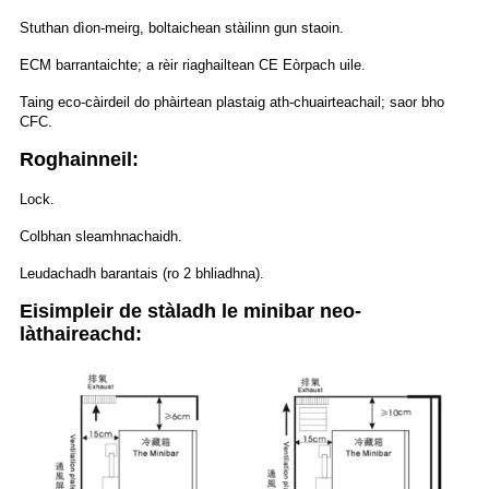
Stuthan dìon-meirg, boltaichean stàilinn gun staoin.
ECM barrantaichte; a rèir riaghailtean CE Eòrpach uile.
Taing eco-càirdeil do phàirtean plastaig ath-chuairteachail; saor bho
CFC.
Roghainneil:
Lock.
Colbhan sleamhnachaidh.
Leudachadh barantais (ro 2 bhliadhna).
Eisimpleir de stàladh le minibar neo-
làthaireachd: