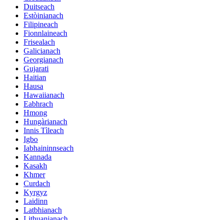
Duitseach
Estòinianach
Filipineach
Fionnlaineach
Frisealach
Galicianach
Georgianach
Gujarati
Haitian
Hausa
Hawaiianach
Eabhrach
Hmong
Hungàrianach
Innis Tìleach
Igbo
Iabhaininnseach
Kannada
Kasakh
Khmer
Curdach
Kyrgyz
Laidinn
Latbhianach
Lithuanianach