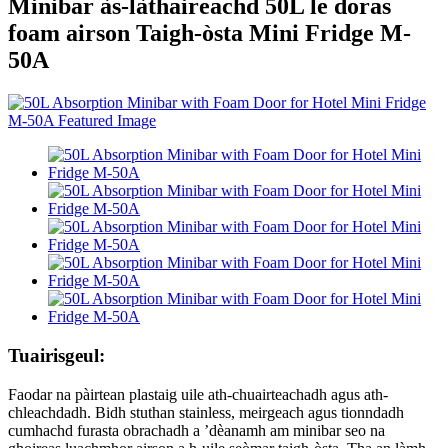
Minibar às-làthaireachd 50L le doras
foam airson Taigh-òsta Mini Fridge M-
50A
Tuairisgeul:
Faodar na pàirtean plastaig uile ath-chuairteachadh agus ath-
chleachdadh. Bidh stuthan stainless, meirgeach agus tionndadh
cumhachd furasta obrachadh a ’dèanamh am minibar seo na