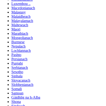
Luxembou ..
Macedonianach
Malagasy
Malaidheach
Malayalamach
Malteseach
Maori
Marathiach
Mongolianach
Burmese
Nepalach
Lochlannach
Pashto
Persianach
Punjabi
Serbianach
Sesotho
Sinhala
Slovacanach
Slobhenianach
Somali
Samoan
Gàidhlig na h-Alba
Shona
Sindeach