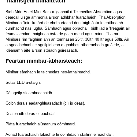
Tuairisgeul bunaiteach
Bidh Mde Hotel Mini Bars a ’gabhail ri Teicneòlas Absorption agus
cearcall uisge ammonia airson adhbhar fuarachaidh. Tha Absorption
Minibar a ’toirt ìre àrd de chofhurtachd don taigh-òsta le caitheamh
cumhachd nas lugha. Sàmhach agus obrachail, bidh iad a ’freagairt air
feumalachdan thaighean-òsta de gach meud agus roinn. Tha na
Minibars rim faighinn ann an tomhasan 25ltr, 30ltr, 40 ltr agus 50ltr. Air
a sgeadachadh le sgeilpichean a ghabhas atharrachadh gu àirde, a
’dèanamh àite airson stòradh goireasach.
Feartan minibar-àbhaisteach:
Minibar sàmhach le teicneòlas neo-làthaireachd.
Solas LED a-staigh.
Dà sgeilp sleamhnachaidh.
Colbh dorais eadar-ghluasadach (clì is deas).
Dealbhadh doras eireachdail.
Plàta fuarachaidh alùmanum còmhnard.
Aonad fuarachaidh falaichte le còmhdach stàilinn eireachdail.