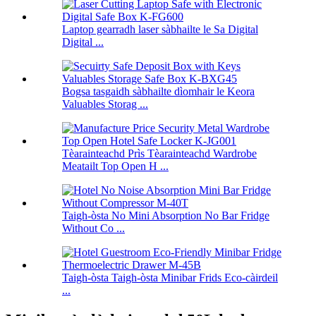
Laptop gearradh laser sàbhailte le Sa Digital
Digital ...
Bogsa tasgaidh sàbhailte dìomhair le Keora
Valuables Storag ...
Tèarainteachd Prìs Tèarainteachd Wardrobe
Meatailt Top Open H ...
Taigh-òsta No Mini Absorption No Bar Fridge
Without Co ...
Taigh-òsta Taigh-òsta Minibar Frids Eco-càirdeil
...