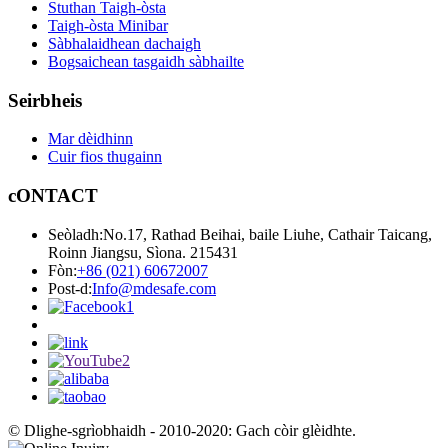
Stuthan Taigh-òsta
Taigh-òsta Minibar
Sàbhalaidhean dachaigh
Bogsaichean tasgaidh sàbhailte
Seirbheis
Mar dèidhinn
Cuir fios thugainn
cONTACT
Seòladh:
No.17, Rathad Beihai, baile Liuhe, Cathair Taicang,
Roinn Jiangsu, Sìona. 215431
Fòn:
+86 (021) 60672007
Post-d:
Info@mdesafe.com
© Dlighe-sgrìobhaidh - 2010-2020: Gach còir glèidhte.