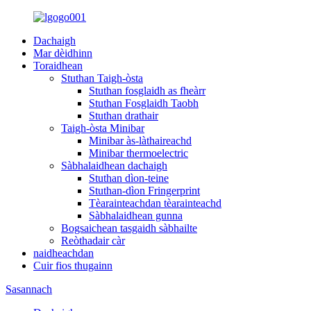
Dachaigh
Mar dèidhinn
Toraidhean
Stuthan Taigh-òsta
Stuthan fosglaidh as fheàrr
Stuthan Fosglaidh Taobh
Stuthan drathair
Taigh-òsta Minibar
Minibar às-làthaireachd
Minibar thermoelectric
Sàbhalaidhean dachaigh
Stuthan dìon-teine
Stuthan-dìon Fringerprint
Tèarainteachdan tèarainteachd
Sàbhalaidhean gunna
Bogsaichean tasgaidh sàbhailte
Reòthadair càr
naidheachdan
Cuir fios thugainn
Sasannach