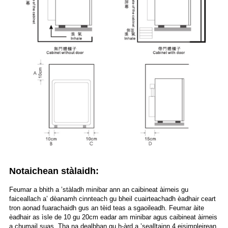
Notaichean stàlaidh:
Feumar a bhith a ’stàladh minibar ann an caibineat àirneis gu
faiceallach a’ dèanamh cinnteach gu bheil cuairteachadh èadhair ceart
tron ​​aonad fuarachaidh gus an tèid teas a sgaoileadh. Feumar àite
èadhair as ìsle de 10 gu 20cm eadar am minibar agus caibineat àirneis
a chumail suas. Tha na dealbhan gu h-àrd a ’sealltainn 4 eisimpleirean