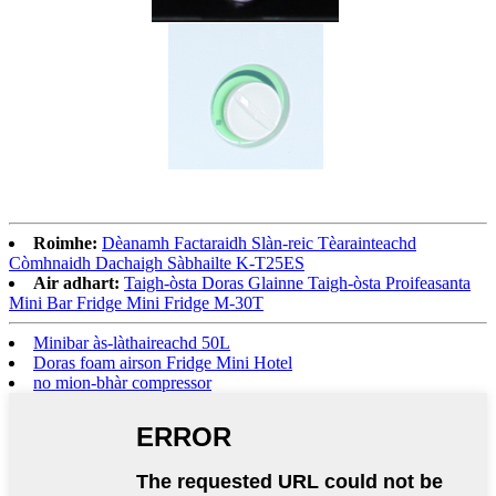
Roimhe:
Dèanamh Factaraidh Slàn-reic Tèarainteachd
Còmhnaidh Dachaigh Sàbhailte K-T25ES
Air adhart:
Taigh-òsta Doras Glainne Taigh-òsta Proifeasanta
Mini Bar Fridge Mini Fridge M-30T
Minibar às-làthaireachd 50L
Doras foam airson Fridge Mini Hotel
no mion-bhàr compressor