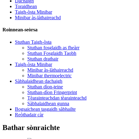
Dachaigh
Toraidhean
Taigh-òsta Minibar
Minibar às-làthaireachd
Roinnean-seòrsa
Stuthan Taigh-òsta
Stuthan fosglaidh as fheàrr
Stuthan Fosglaidh Taobh
Stuthan drathair
Taigh-òsta Minibar
Minibar às-làthaireachd
Minibar thermoelectric
Sàbhalaidhean dachaigh
Stuthan dìon-teine
Stuthan-dìon Fringerprint
Tèarainteachdan tèarainteachd
Sàbhalaidhean gunna
Bogsaichean tasgaidh sàbhailte
Reòthadair càr
Bathar sònraichte