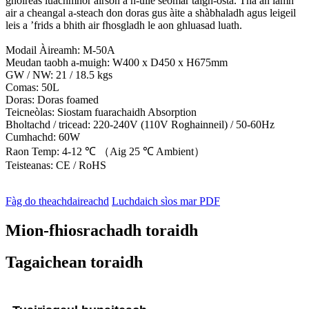
ghoireas luachmhor airson a h-uile seòmar taigh-òsta. Tha an làmh
air a cheangal a-steach don doras gus àite a shàbhaladh agus leigeil
leis a ’frids a bhith air fhosgladh le aon ghluasad luath.
Modail Àireamh: M-50A
Meudan taobh a-muigh: W400 x D450 x H675mm
GW / NW: 21 / 18.5 kgs
Comas: 50L
Doras: Doras foamed
Teicneòlas: Siostam fuarachaidh Absorption
Bholtachd / tricead: 220-240V (110V Roghainneil) / 50-60Hz
Cumhachd: 60W
Raon Temp: 4-12 ℃ （Aig 25 ℃ Ambient）
Teisteanas: CE / RoHS
Fàg do theachdaireachd
Luchdaich sìos mar PDF
Mion-fhiosrachadh toraidh
Tagaichean toraidh