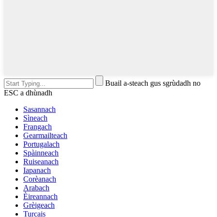
Buail a-steach gus sgrùdadh no
ESC a dhùnadh
Sasannach
Sìneach
Frangach
Gearmailteach
Portugalach
Spàinneach
Ruiseanach
Iapanach
Corèanach
Arabach
Èireannach
Grèigeach
Turcais