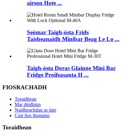
airson Hote ...
Seòmar Taigh-òsta Frids
Taisbeanaidh Minibar Beag Le Lo ...
Taigh-òsta Doras Glainne Mini Bar
Fridge Proifeasanta H ...
FIOSRACHADH
Toraidhean
Mar dèidhinn
Naidheachdan as ùire
Cuir fios thugainn
Toraidhean