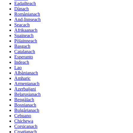
Eadailteach
Dànach
Romànianach
And-Innseach
Seacach
Afrikaanach
Suaineach
Pòlainneach
Basgach
Catalanach
Esperanto
Indeach
Lao
Albànianach
Amharic
Armenianach
Azerbaijani
Belarusianach
Bengàlach
Bosnianach
Bulgàrianach
Cebuano
Chichewa
Corsicanach
Croatianach